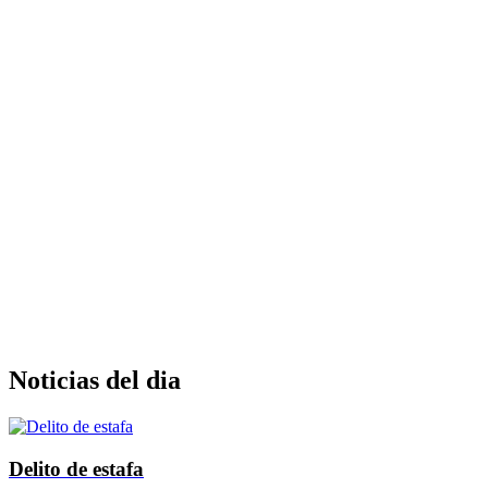
crecer es nuestro propósito.
Asesorarles sobre las decisiones a
tomar, acompañarles en la
consolidación y lanzamiento de
sus objetivos. Esta es nuestra
filosofía.
Noticias del dia
Delito de estafa