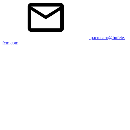
paco.caro@bufete-
fcm.com