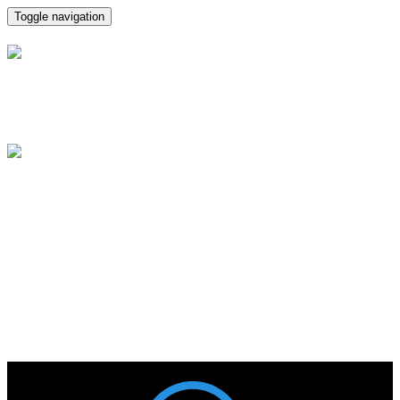
Toggle navigation
FRANCISCO CARO
MELLADO Abogados en
Puerto Real, Cádiz