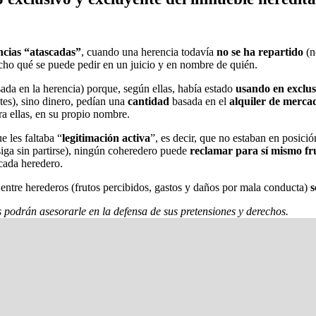
ncias “atascadas”
, cuando una herencia todavía
no se ha repartido
(n
cho qué se puede pedir en un juicio y en nombre de quién.
ada en la herencia) porque, según ellas, había estado
usando en exclus
ntes), sino dinero, pedían una
cantidad
basada en el
alquiler de merca
ra ellas, en su propio nombre.
ue les faltaba “
legitimación activa
”, es decir, que no estaban en posici
siga sin partirse), ningún coheredero puede
reclamar para sí mismo fr
 cada heredero.
entre herederos (frutos percibidos, gastos y daños por mala conducta)
s
s podrán asesorarle en la defensa de sus pretensiones y derechos.